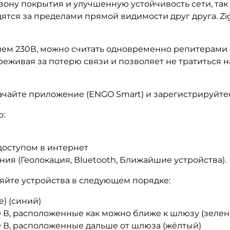
ону покрытия и улучшенную устойчивость сети, так 
дятся за пределами прямой видимости друг друга. Z
ием 230В, можно считать одновременно репитерами с
реживая за потерю связи и позволяет не тратиться 
качайте приложение (
ENGO
Smart
) и зарегистрируйте
о:
доступом в интернет
ия (Геолокация,
Bluetooth
, Ближайшие устройства).
ляйте устройства в следующем порядке:
) (синий)
30 В, расположенные как можно ближе к шлюзу (зеле
30 В, расположенные дальше от шлюза (жёлтый)