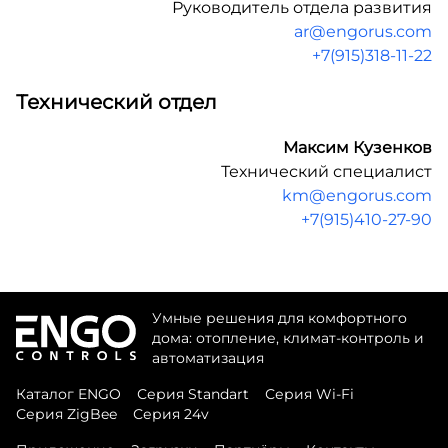
Руководитель отдела развития
ar@engorus.com
+7(915)318-11-22
Технический отдел
Максим Кузенков
Технический специалист
km@engorus.com
+7(915)410-27-90
Умные решения для комфортного
дома: отопление, климат-контроль и
автоматизация
Каталог ENGO
Серия Standart
Серия Wi-Fi
Серия ZigBee
Серия 24v