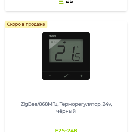
25
Скоро в продаже
ZigBee/868МГц, Терморегулятор, 24v,
чёрный
E25-24B