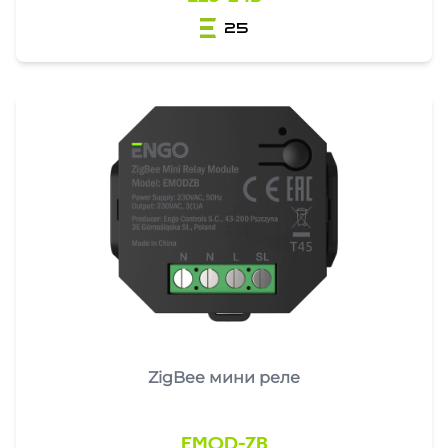
25
ZigBee мини реле
EMOD-ZB