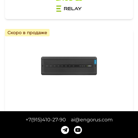
relay
Скоро в продаже
Центр коммутации, 24v
+7(915)410-27-90
ai@engorus.com
ECB8-24