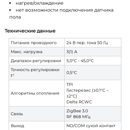
нагрев/охлаждение
нет возможности подключения датчика
пола
Технические данные
Питание проводного
24 В пер. тока 50 Гц
Макс. нагрузка
3(1) A
Диапазон регулировки
5,0°C - 45,0°C
Точность регулировки
0,5°C
t°
TPI
Гистерезис (±0.1°C –
Алгоритмы отопления
±2°C)
Delta RCWC
ZigBee 3.0
Связь
RF 868 МГц
Выход
NO/COM сухой контакт