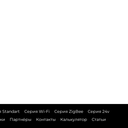
 Standart
Серия Wi-Fi
Серия ZigBee
Серия 24v
зки
Партнёры
Контакты
Калькулятор
Статьи