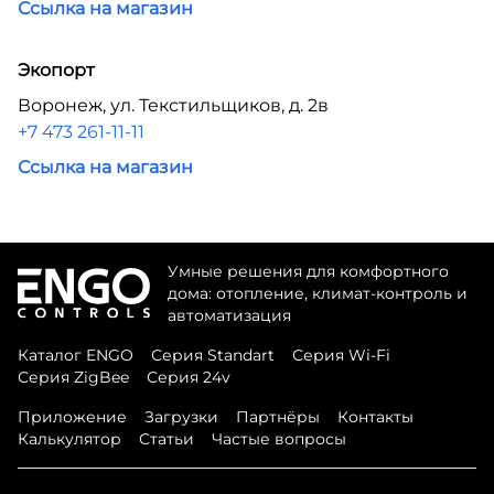
Ссылка на магазин
Экопорт
Воронеж, ул. Текстильщиков, д. 2в
+7 473 261-11-11
Ссылка на магазин
Умные решения для комфортного
дома: отопление, климат-контроль и
автоматизация
Каталог ENGO
Серия Standart
Серия Wi-Fi
Серия ZigBee
Серия 24v
Приложение
Загрузки
Партнёры
Контакты
Калькулятор
Статьи
Частые вопросы