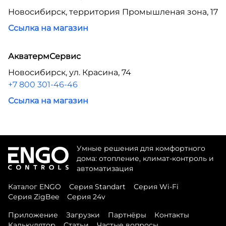
Новосибирск, территория Промышленая зона, 17
Ссылка на магазин
АкватермСервис
Новосибирск, ул. Красина, 74
+7 800 301-46-46
Ссылка на магазин
Умные решения для комфортного
дома: отопление, климат-контроль и
автоматизация
Каталог ENGO
Серия Standart
Серия Wi-Fi
Серия ZigBee
Серия 24v
Приложение
Загрузки
Партнёры
Контакты
Калькулятор
Статьи
Частые вопросы