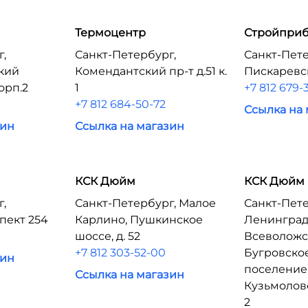
Термоцентр
Стройпри
г,
Санкт-Петербург,
Санкт-Пете
кий
Комендантский пр-т д.51 к.
Пискаревск
корп.2
1
+7 812 679-
+7 812 684-50-72
Ссылка на
зин
Ссылка на магазин
КСК Дюйм
КСК Дюйм
г,
Санкт-Петербург, Малое
Санкт-Пете
пект 254
Карлино, Пушкинское
Ленинградс
шоссе, д. 52
Всеволожск
+7 812 303-52-00
Бугровско
зин
поселение,
Ссылка на магазин
Кузьмолово
2