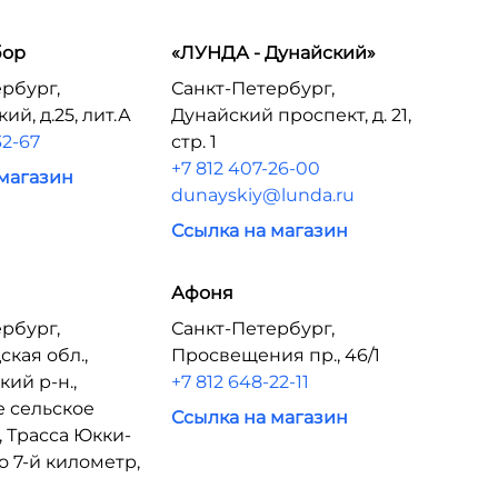
бор
«ЛУНДА - Дунайский»
рбург,
Санкт-Петербург,
ий, д.25, лит.А
Дунайский проспект, д. 21,
32-67
стр. 1
+7 812 407-26-00
 магазин
dunayskiy@lunda.ru
Ссылка на магазин
Афоня
рбург,
Санкт-Петербург,
кая обл.,
Просвещения пр., 46/1
ий р-н.,
+7 812 648-22-11
е сельское
Ссылка на магазин
 Трасса Юкки-
 7-й километр,