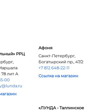
Афоня
льный» РРЦ
Санкт-Петербург,
рбург,
Богатырский пр., 47/2
Маршала
+7 812 648-22-11
 78 лит А
Ссылка на магазин
35-00
iy@lunda.ru
 магазин
«ЛУНДА - Таллинское