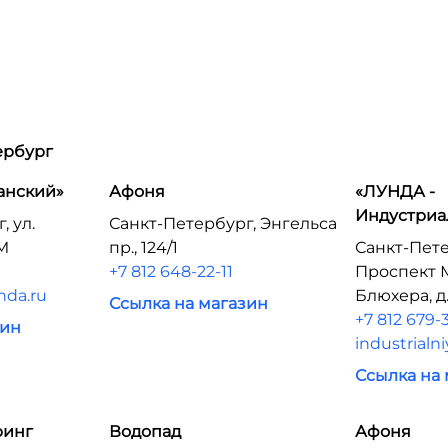
ербург
анский»
Афоня
«ЛУНДА -
Индустриа
, ул.
Санкт-Петербург, Энгельса
2M
пр., 124/1
Санкт-Пете
+7 812 648-22-11
Проспект 
nda.ru
Блюхера, д.
Ссылка на магазин
+7 812 679-
зин
industrialn
Ссылка на
ринг
Водопад
Афоня